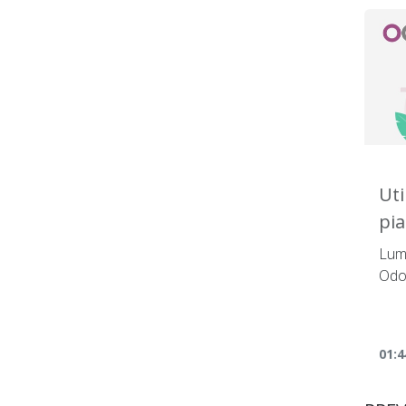
Uti
pia
con
Lum
met
Odo
01:4