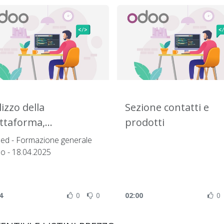
lizzo della
Sezione contatti e
ttaforma,
prodotti
sultazione dati e
ed - Formazione generale
odi di ricerca
o - 18.04.2025
4
0
0
02:00
0