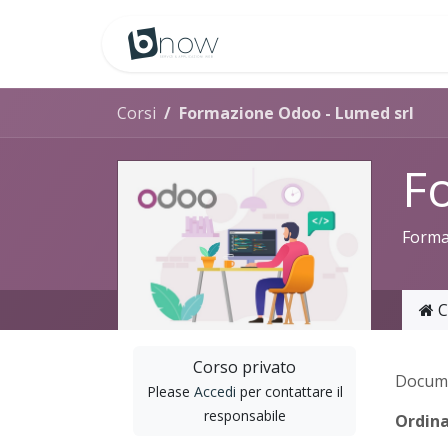
Passa al contenuto
Corsi
Formazione Odoo - Lumed srl
F
Formaz
C
Corso privato
Docum
Please
Accedi
per contattare il
responsabile
Ordina