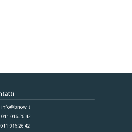
tatti
info@bnow.it
011 016.26.42
011 016.26.42