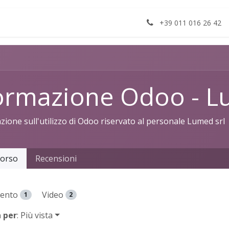
Apri un ticket
+39 011 016 26 42
ormazione Odoo - L
ione sull'utilizzo di Odoo riservato al personale Lumed srl
orso
Recensioni
ento
Video
1
2
 per
: Più vista