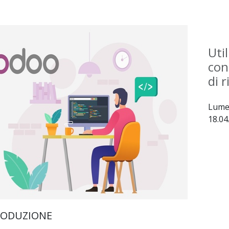
Uti
con
di r
Lumed
18.04
RODUZIONE