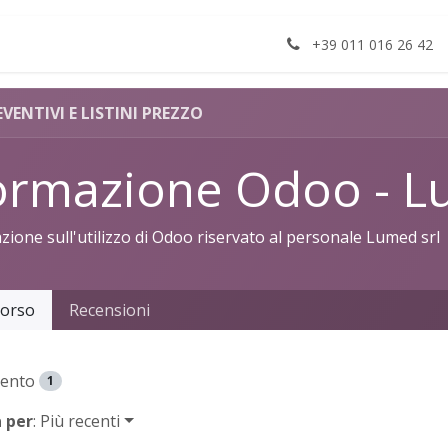
Apri un ticket
+39 011 016 26 42
EVENTIVI E LISTINI PREZZO
ormazione Odoo - L
ione sull'utilizzo di Odoo riservato al personale Lumed srl
orso
Recensioni
ento
1
 per
: Più recenti