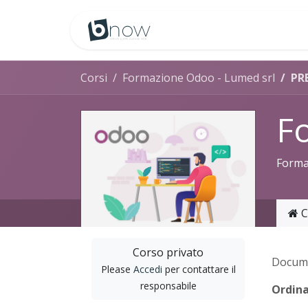
Passa al contenuto
Corsi
Formazione Odoo - Lumed srl
PR
F
Formaz
C
Corso privato
Docum
Please
Accedi
per contattare il
responsabile
Ordina