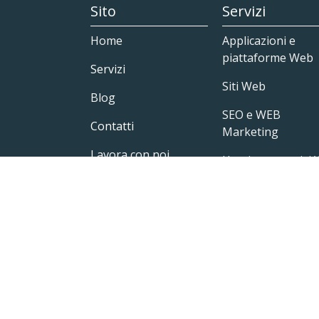
Sito
Servizi
Home
Applicazioni e
piattaforme Web
Servizi
Siti Web
Blog
SEO e WEB
Contatti
Marketing
Lavora con noi
Hosting e servizi
Area clienti
Formazione
informatica
professionale
Catalogo corsi pri
Odoo
MultiSafepay