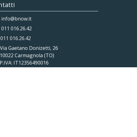
tatti
info@bnow.it
011 016.26.42
011 016.26.42
ia Gaetano Donizetti, 26
022 Carmagnola (TO)
VA: IT12356490016