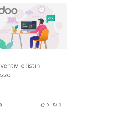
ventivi e listini
ezzo
0
0
0