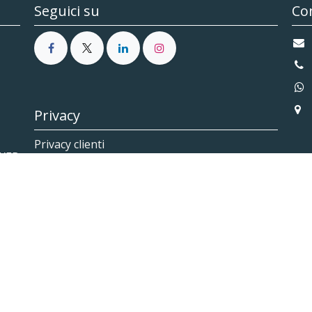
Seguici su
Con
V
Privacy
10
P.I
Privacy clienti
 WEB
Privacy fornitori
vati